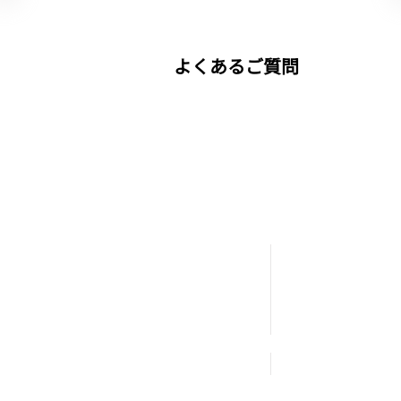
よくあるご質問
運営事業
VTuberプロダク
法人向けメタバー
ニュース