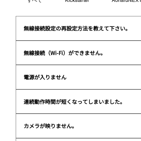
すべて
Kickstarter
AoharuNEX
無線接続設定の再設定方法を教えて下さい。
WiFi設定を変更したい、なんらかの理由によって無
FocusRayをPCに有線で接続し、EyetrackVRを起動
無線接続（Wi-Fi）ができません。
してください。 Confirmボタンを押し、次のペー
SSIDとパスワードを入力してください。 Tracke
無線接続ができない場合、以下のFAQをご参照の上
す。 インターネット接続について FocusRayは5
https://www.aoharunext.co.jp/support/qu
電源が入りません
てください。 ​インターネット情報を入力し、次のページ
かをご確認ください。 上記の方法を試しても症状
ップが出てきますので、もう一度「Install Openi
電源が入らない場合、バッテリー残量が空の可能性
ックマークがついたら、FocusRayの無線設定は完
充電した状態でも電源が入らない場合、付属の充電
連続動作時間が短くなってしまいました。
て再設定をお願い致します。
は、サポートまでお問い合わせください。
動作時間が短くなった場合、使用時間・状況による
「修理のご案内」より修理をご依頼ください。
カメラが映りません。