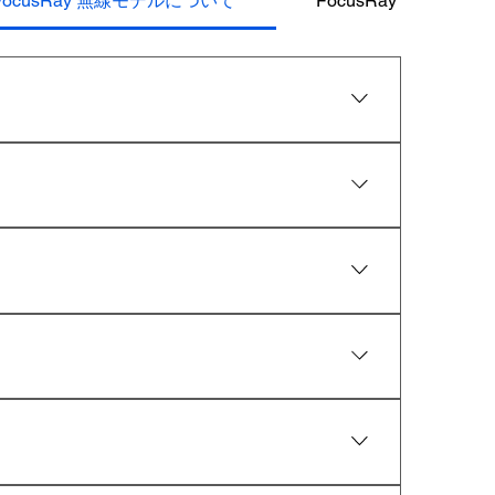
FocusRay 無線モデルについて
FocusRay 有線モデ
い致します。 １．EyetrackVRを起動する
「xiaosenses3（wirelessmode）」を選択
が表示されます。 ここで、接続するWi-Fiの
のConfirmボタンを押し次のページに進みま
再設定方法を教えてください。
ーク機器の「2.4GHz」無線LAN情報を入力し
43cb41 また、2.4Ghz帯ではなく、5Ghz帯に接続していない
紫色のボタンを押します。 ​ボタンを押すとポップア
nal内に進行状況が表示されます。すべての項目でチェ
、再度スイッチをオンにしてください。 十分に
定が完了しました。再設定の際は必ずこの手順に従っ
。 上記の方法を試しても症状が改善しない場合
場合や、バッテリーの交換を希望される場合は