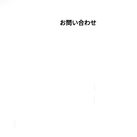
お問い合わせ
採用情報
ション
メディアミックス
​お問い合わせ
ス展開支援
製品開発・販売
​プライバシーポリシー
情報セキュリティ基本方
​会社情報
未成年の方々へお願い