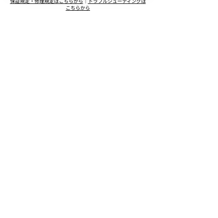
保証規定・修理規定はこちらから
｜
トラブルシューティングは
こちらから
運営事業
VTuberプロダクション
メディアミックス
製品開発・販売
​会社情報
ニュース
採用情報
​お問い合わせ