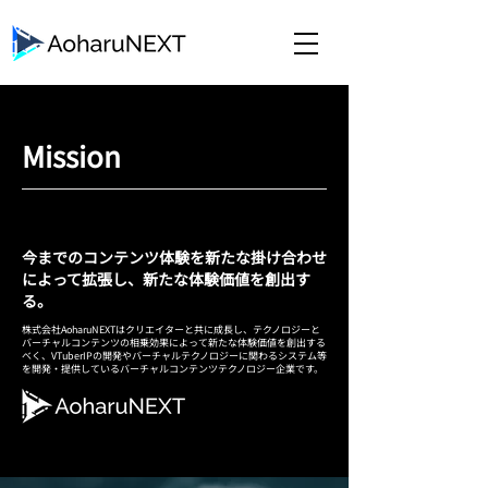
​Mission
次のセカイ�を、アップデートする。
次のセカイを、アップデートする。
今までのコンテンツ体験を新たな掛け合わせ
によって拡張し、新たな体験価値を創出す
る。
株式会社AoharuNEXTはクリエイターと共に成長し、テクノロジーと
バーチャルコンテンツの相乗効果によって新たな体験価値を創出する
べく、VTuberIPの開発やバーチャルテクノロジーに関わるシステム等
を開発・提供しているバーチャルコンテンツテクノロジー企業です。