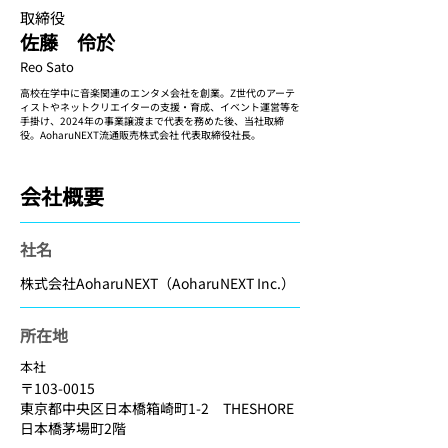
取締役
​佐藤 伶於
Reo Sato
高校在学中に音楽関連のエンタメ会社を創業。Z世代のアーテ
ィストやネットクリエイターの支援・育成、イベント運営等を
手掛け、2024年の事業譲渡まで代表を務めた後、当社取締
役。AoharuNEXT流通販売株式会社 代表取締役社長。
会社概要
​社名
​株式会社AoharuNEXT（AoharuNEXT Inc.）
​所在地
本社
〒103-0015​
東京都中央区日本橋箱崎町1-2 THESHORE
日本橋茅場町2階