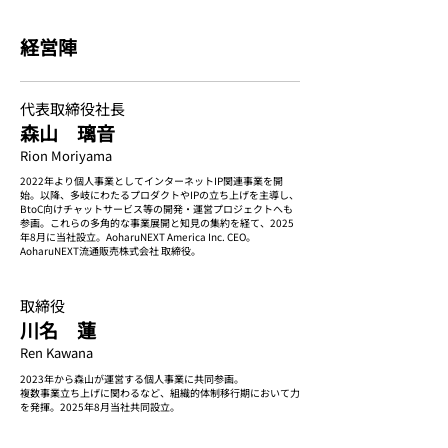
​経営陣​
​代表取締役社長
​森山 璃音
Rion Moriyama
2022年より個人事業としてインターネットIP関連事業を開
始。以降、多岐にわたるプロダクトやIPの立ち上げを主導し、
BtoC向けチャットサービス等の開発・運営プロジェクトへも
参画。これらの多角的な事業展開と知見の集約を経て、2025
年8月に当社設立。AoharuNEXT America Inc. CEO。
AoharuNEXT流通販売株式会社 取締役。
取締役
​川名 蓮
Ren Kawana
2023年から森山が運営する個人事業に共同参画。
​複数事業立ち上げに関わるなど、組織的体制移行期において力
を発揮。2025年8月当社共同設立。