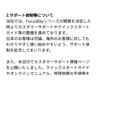
3.サポート体制等について
当社では、FocusRayシリーズの開発を決定した
時よりカスタマーサポートやクイックスタート
ガイド等の整備を進めております。
日本のお客様は勿論、海外のお客様に対しても
わかりやすく使い始めやすいよう、サポート体
制を拡充してまいります。
また、本日付でカスタマーサポート情報ページ
を公開いたしました。クイックスタートガイド
やオンラインマニュアル、修理依頼の手順等を
ご確認いただけます。ぜひご活用ください。
カスタマーサポート情報はこちらから：
https://www.aoharunext.co.jp/support
FocusRayシリーズには標準で1年間の保証が付
帯しており、国内外を問わない修理・交換対応
を実施する予定です。
FocusRay公式discordサーバーでは、当社コミ
ュニケーションチームのサポートや購入を検討