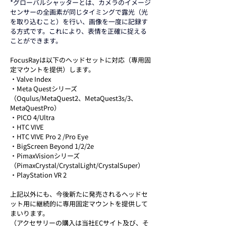
*グローバルシャッターとは、カメラのイメージ
センサーの全画素が同じタイミングで露光（光
を取り込むこと）を行い、画像を一度に記録す
る方式です。これにより、表情を正確に捉える
ことができます。
FocusRayは以下のヘッドセットに対応（専用固
定マウントを提供）します。
・Valve Index
・Meta Questシリーズ
（Oqulus/MetaQuest2、MetaQuest3s/3、
MetaQuestPro）
・PICO 4/Ultra 
・HTC VIVE 
・HTC VIVE Pro 2 /Pro Eye 
・BigScreen Beyond 1/2/2e
・PimaxVisionシリーズ
（PimaxCrystal/CrystalLight/CrystalSuper）
・PlayStation VR 2
上記以外にも、今後新たに発売されるヘッドセ
ット用に継続的に専用固定マウントを提供して
まいります。
（アクセサリーの購入は当社ECサイト及び、そ