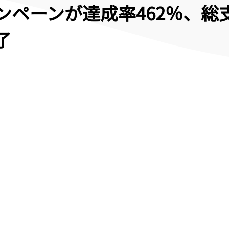
rキャンペーンが達成率462％、総
了