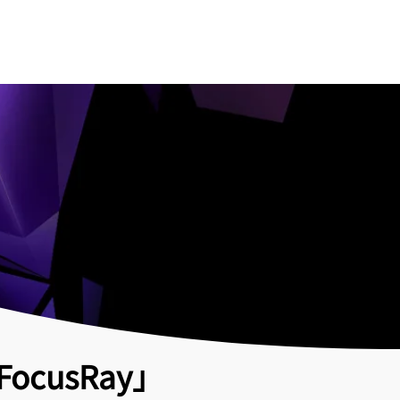
cusRay」