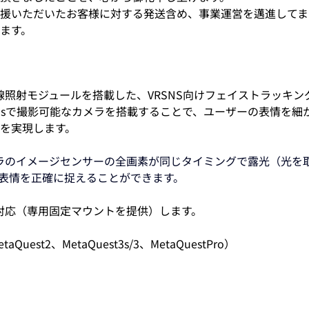
erでご支援いただいたお客様に対する発送含め、事業運営を邁進し
ます。
赤外線照射モジュールを搭載した、VRSNS向けフェイストラッキ
fpsで撮影可能なカメラを搭載することで、ユーザーの表情を細か
を実現します。
ラのイメージセンサーの全画素が同じタイミングで露光（光を
表情を正確に捉えることができます。
トに対応（専用固定マウントを提供）します。
aQuest2、MetaQuest3s/3、MetaQuestPro）