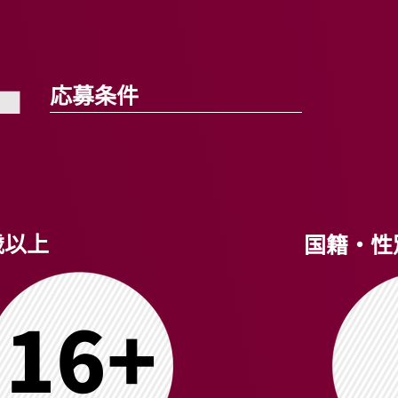
1
応募条件
歳以上
国籍・性
16+