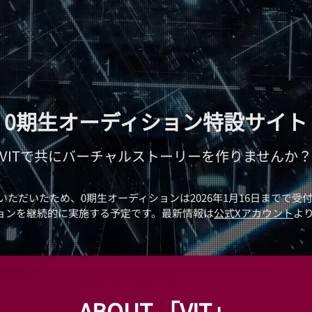
​0期生オーディション特設サイト
VITで共にバーチャルストーリーを作りませんか？
いただいたため、0期生オーディションは2026年1月16日までで受
ョンを継続的に実施する予定です。最新情報は
公式Xアカウント
よ
ABOUT 「VIT」