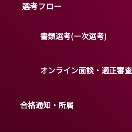
​選考フロー
書類選考(一次選考)
オンライン面談・適正審査
合格通知・所属