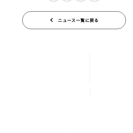
ニュース一覧に戻る
運営事業
VTuberプロダク
製品開発・販売
ニュース