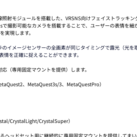
赤外線照射モジュールを搭載した、VRSNS向けフェイストラッキ
fpsで撮影可能なカメラを搭載することで、ユーザーの表情を細か
を実現します。
ラのイメージセンサーの全画素が同じタイミングで露光（光を
表情を正確に捉えることができます。
トに対応（専用固定マウントを提供）します。
aQuest2、MetaQuest3s/3、MetaQuestPro）
l/CrystalLight/CrystalSuper）
るヘッドセット用に継続的に専用固定マウントを提供してまい