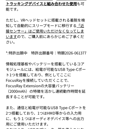
トラッキングデバイスと組み合わせた使用
も可
能です。
ただし、VRヘッドセットに搭載される着脱を検
知して自動的にスリープモードに移行する
「近
接センサー」はご使用いただけなくなってしま
います
ので、ご購入前にあらかじめご了承くだ
さい。
*:特許出願中　特許出願番号：特願2026-061377
情報処理基板やバッテリーを搭載しているコア
モジュールには、給電が可能なUSB Type-Cポー
ト1つを搭載しており、例としてここに
FocusRayを接続していただくことで、
FocusRay Extensionの大容量バッテリー
（2000mAh）の特徴を活かし連続動作時間を延
長することが可能です。
また、通信と給電が可能なUSB Type-Cポートを
2つ搭載しており、1つはHMD等からの入力用
に、もう１つはオーディオデバイス等への出力
用にご使用いただけます。