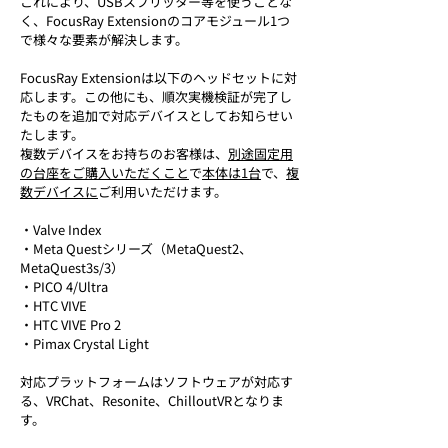
これにより、USBスプリッター等を使うことな
く、FocusRay Extensionのコアモジュール1つ
で様々な要素が解決します。
FocusRay Extensionは以下のヘッドセットに対
応します。この他にも、順次実機検証が完了し
たものを追加で対応デバイスとしてお知らせい
たします。
複数デバイスをお持ちのお客様は、
別途固定用
の台座をご購入いただくこと
で
本体は1台
で、
複
数デバイスに
ご利用いただけます。
・Valve Index
・Meta Questシリーズ（MetaQuest2、
MetaQuest3s/3）
・PICO 4/Ultra
・HTC VIVE
・HTC VIVE Pro 2
・Pimax Crystal Light
対応プラットフォームはソフトウェアが対応す
る、VRChat、Resonite、ChilloutVRとなりま
す。