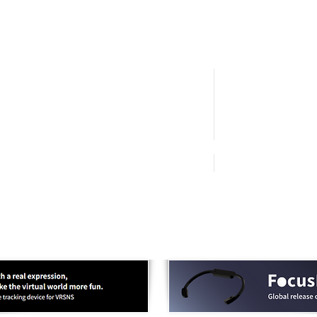
Business
VTuber Producti
Product
News