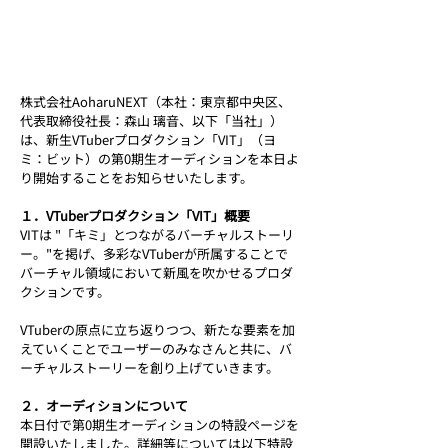
株式会社AoharuNEXT（本社：東京都中央区、
代表取締役社長：森山 璃音、以下「当社」）
は、新生VTuberプロダクション「VIT」（ヨ
ミ：ビット）の第0期生オーディションを本日よ
り開始することをお知らせいたします。
１．VTuberプロダクション「VIT」概要
VITは "「キミ」とつながるバーチャルストーリ
ー。"を掲げ、多彩なVTuberが所属することで
バーチャル領域において新風を吹かせるプロダ
クションです。
VTuberの原点に立ち返りつつ、新たな要素を加
えていくことでユーザーのみなさんと共に、バ
ーチャルストーリーを創り上げていきます。
２．オーディションについて
本日付で第0期生オーディションの特設ページを
開設いたしました。詳細等については以下特設